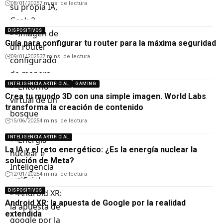
08/01/2025
7 mins. de lectura
DISPOSITIVOS
Guía para configurar tu router para la máxima seguridad
09/01/2025
37 mins. de lectura
INTELIGENCIA ARTIFICIAL
GAMING
Crea tu mundo 3D con una simple imagen. World Labs
transforma la creación de contenido
15/06/2025
4 mins. de lectura
INTELIGENCIA ARTIFICIAL
La IA y el reto energético: ¿Es la energía nuclear la
solución de Meta?
12/01/2025
4 mins. de lectura
DISPOSITIVOS
Android XR: la apuesta de Google por la realidad
extendida