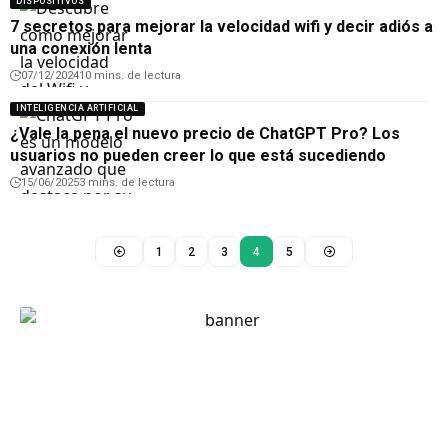
DISPOSITIVOS
7 secretos para mejorar la velocidad wifi y decir adiós a
una conexión lenta
07/12/2024
10 mins. de lectura
INTELIGENCIA ARTIFICIAL
¿Vale la pena el nuevo precio de ChatGPT Pro? Los
usuarios no pueden creer lo que está sucediendo
15/06/2025
3 mins. de lectura
1
2
3
4
5
technófilos