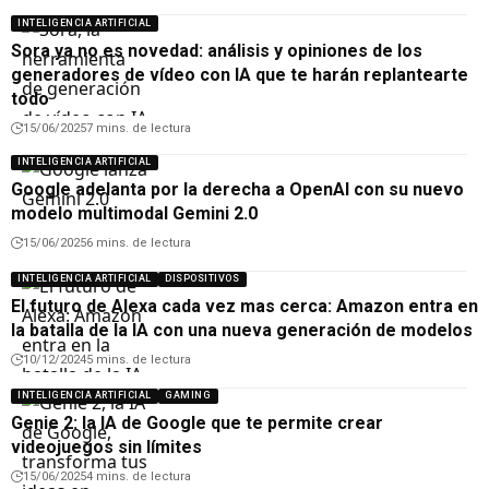
INTELIGENCIA ARTIFICIAL
Sora ya no es novedad: análisis y opiniones de los
generadores de vídeo con IA que te harán replantearte
todo
15/06/2025
7 mins. de lectura
INTELIGENCIA ARTIFICIAL
Google adelanta por la derecha a OpenAI con su nuevo
modelo multimodal Gemini 2.0
15/06/2025
6 mins. de lectura
INTELIGENCIA ARTIFICIAL
DISPOSITIVOS
El futuro de Alexa cada vez mas cerca: Amazon entra en
la batalla de la IA con una nueva generación de modelos
10/12/2024
5 mins. de lectura
INTELIGENCIA ARTIFICIAL
GAMING
Genie 2: la IA de Google que te permite crear
videojuegos sin límites
15/06/2025
4 mins. de lectura