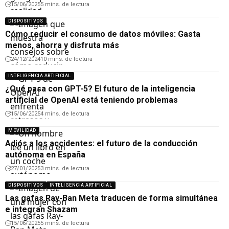
15/06/2025
5 mins. de lectura
DISPOSITIVOS
Cómo reducir el consumo de datos móviles: Gasta
menos, ahorra y disfruta más
24/12/2024
10 mins. de lectura
INTELIGENCIA ARTIFICIAL
¿Qué pasa con GPT-5? El futuro de la inteligencia
artificial de OpenAI está teniendo problemas
15/06/2025
4 mins. de lectura
MOVILIDAD
Adiós a los accidentes: el futuro de la conducción
autónoma en España
27/01/2025
3 mins. de lectura
DISPOSITIVOS
INTELIGENCIA ARTIFICIAL
Las gafas Ray-Ban Meta traducen de forma simultánea
e integran Shazam
15/06/2025
5 mins. de lectura